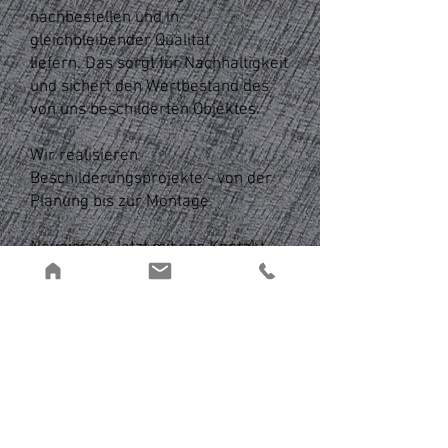
nachbestellen und in
gleichbleibender Qualität
liefern. Das sorgt für Nachhaltigkeit
und sichert den Wertbestand des
von uns beschilderten Objektes.
Wir realisieren
Beschilderungsprojekte - von der
Planung bis zur
Montage.
Neugierig? Jetzt mit uns
Kontakt
aufnehmen
.