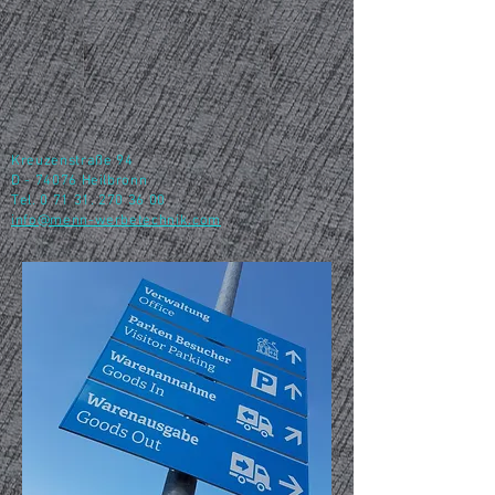
menn
werbetechnik
Kreuzenstraße 94
D - 74076 Heilbronn​
Tel.
0 71 31. 270 36 00
info@menn-werbetechnik.com