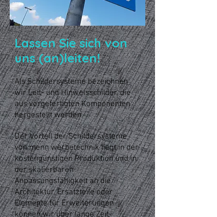
Lassen Sie sich von
uns (an)leiten!
Als Schildersysteme bezeichnen
wir Leit- und Hinweisschilder, die
aus vorgefertigten Komponenten
hergestellt werden.
Der Vorteil der Schildersysteme
von menn werbetechnik liegt in der
kostengünstigen Produktion und in
der skalierbaren
Anpassungsfähigkeit an die
Architektur.
Ersatzteile oder
Elemente für Erweiterungen
können wir über lange Zeit